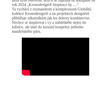
jsem byla oslovena, abych se zapojila do kampaně na
rok 2024 „Kronodesign® Inspirace by …“
Ta vychází z rozmanitosti a komplexnosti Globální
kolekce Kronodesign® a na projektech designérů
přibližuje zákazníkům jak lze dekory kombinovat.
Nechce se inspirovat i vy a nahlédněte nejen do
ložnice, ale také do luxusní koupelny jednoho
manželského páru.