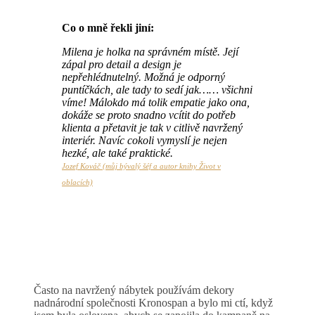
Co o mně řekli jiní:
Milena je holka na správném místě. Její
zápal pro detail a design je
nepřehlédnutelný. Možná je odporný
puntíčkách, ale tady to sedí jak…… všichni
víme! Málokdo má tolik empatie jako ona,
dokáže se proto snadno vcítit do potřeb
klienta a přetavit je tak v citlivě navržený
interiér. Navíc cokoli vymyslí je nejen
hezké, ale také praktické.
Jozef Kováč (můj bývalý šéf a autor knihy Život v
oblacích)
Často na navržený nábytek používám dekory
nadnárodní společnosti Kronospan a bylo mi ctí, když