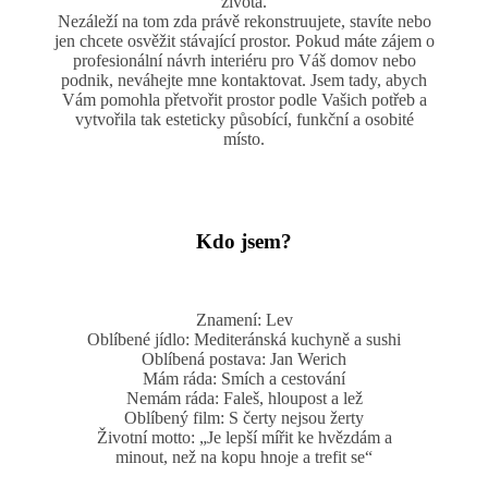
života.
Nezáleží na tom zda právě rekonstruujete, stavíte nebo
jen chcete osvěžit stávající prostor. Pokud máte zájem o
profesionální návrh interiéru pro Váš domov nebo
podnik, neváhejte mne kontaktovat. Jsem tady, abych
Vám pomohla přetvořit prostor podle Vašich potřeb a
vytvořila tak esteticky působící, funkční a osobité
místo.
Kdo jsem?
Znamení: Lev
Oblíbené jídlo: Mediteránská kuchyně a sushi
Oblíbená postava: Jan Werich
Mám ráda: Smích a cestování
Nemám ráda: Faleš, hloupost a lež
Oblíbený film: S čerty nejsou žerty
Životní motto: „Je lepší mířit ke hvězdám a
minout, než na kopu hnoje a trefit se“