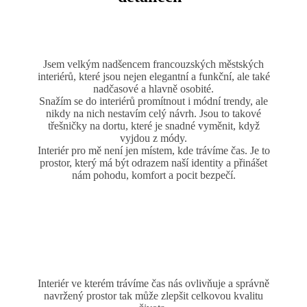
Jsem velkým nadšencem francouzských městských
interiérů, které jsou nejen elegantní a funkční, ale také
nadčasové a hlavně osobité.
Snažím se do interiérů promítnout i módní trendy, ale
nikdy na nich nestavím celý návrh. Jsou to takové
třešničky na dortu, které je snadné vyměnit, když
vyjdou z módy.
Interiér pro mě není jen místem, kde trávíme čas. Je to
prostor, který má být odrazem naší identity a přinášet
nám pohodu, komfort a pocit bezpečí.
Interiér ve kterém trávíme čas nás ovlivňuje a správně
navržený prostor tak může zlepšit celkovou kvalitu